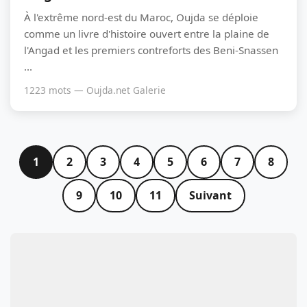
À l'extrême nord-est du Maroc, Oujda se déploie
comme un livre d'histoire ouvert entre la plaine de
l'Angad et les premiers contreforts des Beni-Snassen
...
1223 mots — Oujda.net Galerie
1
2
3
4
5
6
7
8
9
10
11
Suivant